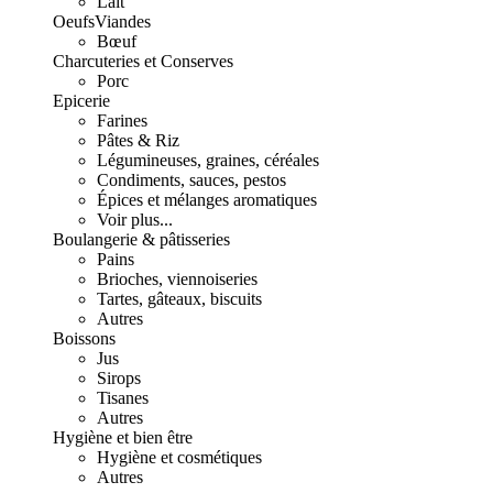
Lait
Oeufs
Viandes
Bœuf
Charcuteries et Conserves
Porc
Epicerie
Farines
Pâtes & Riz
Légumineuses, graines, céréales
Condiments, sauces, pestos
Épices et mélanges aromatiques
Voir plus...
Boulangerie & pâtisseries
Pains
Brioches, viennoiseries
Tartes, gâteaux, biscuits
Autres
Boissons
Jus
Sirops
Tisanes
Autres
Hygiène et bien être
Hygiène et cosmétiques
Autres