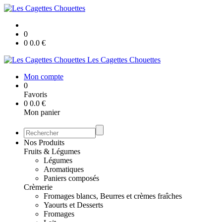
0
0
0.0
€
Les Cagettes Chouettes
Mon compte
0
Favoris
0
0.0
€
Mon panier
Nos Produits
Fruits & Légumes
Légumes
Aromatiques
Paniers composés
Crèmerie
Fromages blancs, Beurres et crèmes fraîches
Yaourts et Desserts
Fromages